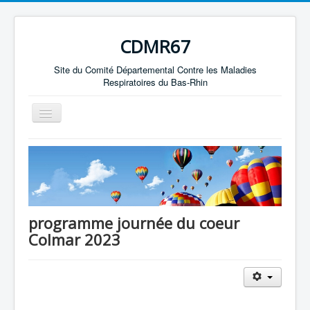
CDMR67
Site du Comité Départemental Contre les Maladies
Respiratoires du Bas-Rhin
Basculer
la
navigation
Accueil
Nos missions
Le Bureau
Actualités
programme journée du coeur
Colmar 2023
Le saviez-vous ?
Historique
Agenda